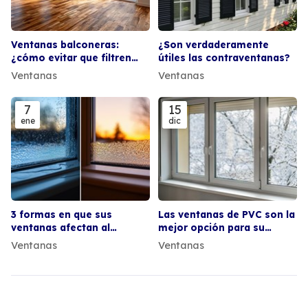
Ventanas balconeras:
¿Son verdaderamente
¿cómo evitar que filtren
útiles las contraventanas?
agua en época de lluvias?
Ventanas
Ventanas
7
15
ene
dic
3 formas en que sus
Las ventanas de PVC son la
ventanas afectan al
mejor opción para su
contraste térmico en su
hogar en zonas frías
Ventanas
Ventanas
vivienda