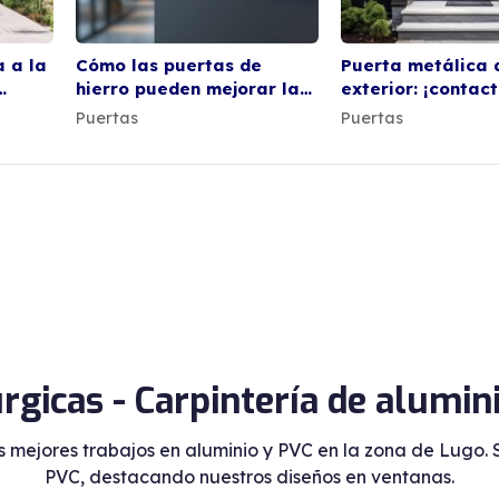
 a la
Cómo las puertas de
Puerta metálica 
hierro pueden mejorar la
exterior: ¡contac
estética de su entrada
Metalúrgicas!
Puertas
Puertas
rgicas - Carpintería de alumin
s mejores trabajos en aluminio y PVC en la zona de Lugo. 
PVC, destacando nuestros diseños en ventanas.