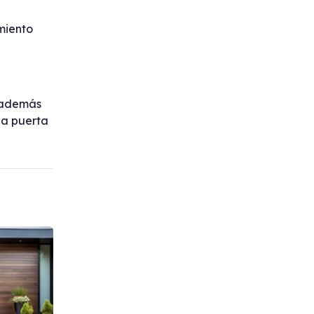
imiento
, además
na puerta