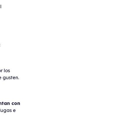
l
:
r los
e gusten.
ntan con
ífugas e