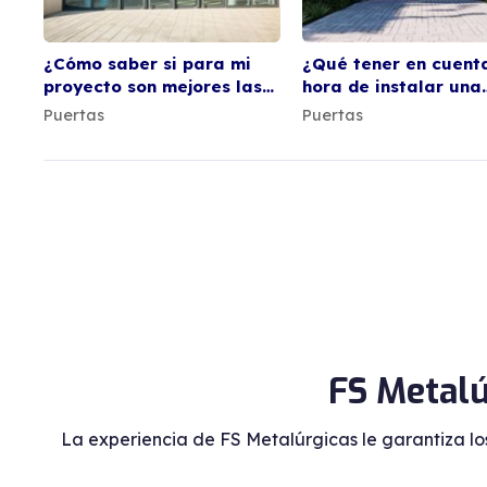
¿Cómo saber si para mi
¿Qué tener en cuenta
proyecto son mejores las
hora de instalar una
puertas de aluminio o de
puerta de hierro en
Puertas
Puertas
PVC?
exteriores?
FS Metalú
La experiencia de FS Metalúrgicas le garantiza lo