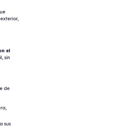
que
exterior,
on el
, sin
ie de
ra,
a sus